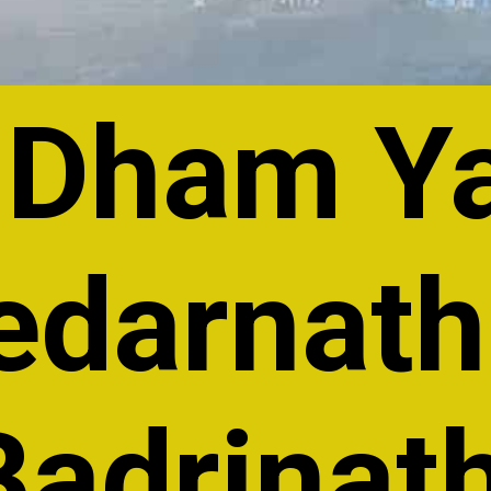
 Dham Ya
edarnath
Badrinat