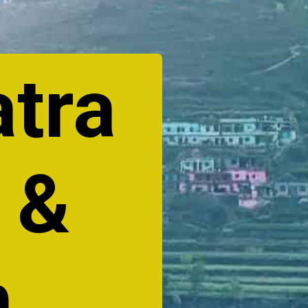
tra
 &
h