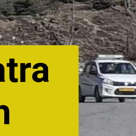
tra
h