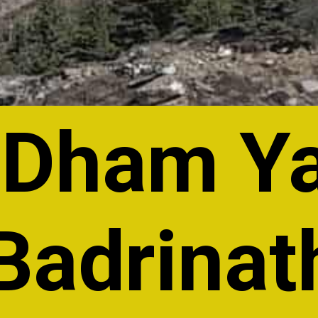
 Dham Ya
Badrinat