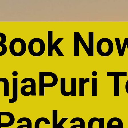
Book No
jaPuri T
Packag