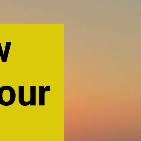
w
our
e