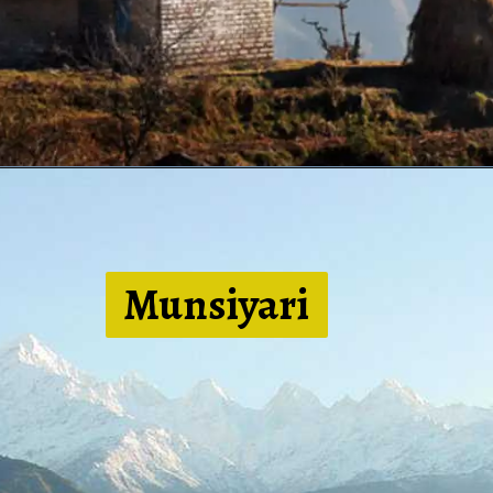
Munsiya
ri