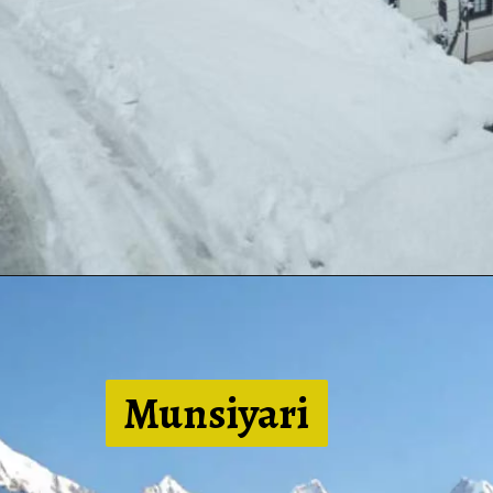
Munsiya
ri