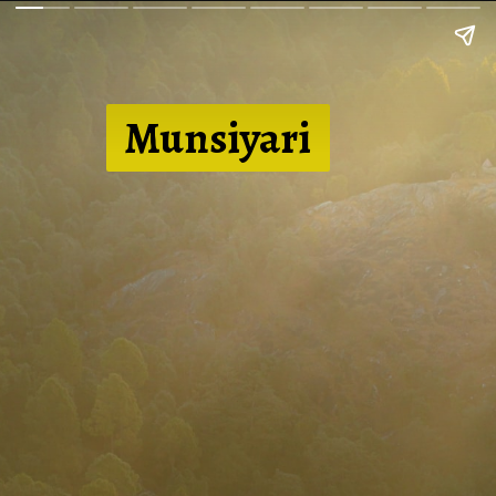
Munsiya
ri