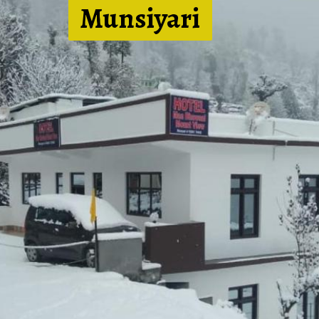
Munsiya
ri