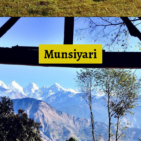
Munsiya
ri