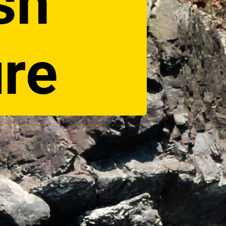
sh
re