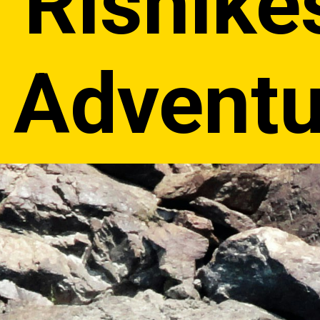
Rishike
Adventu