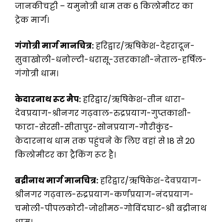
जानकीचट्टी – यमुनोत्री धाम तक 6 किलोमीटर का
ट्रेक मार्ग।
गंगोत्री मार्ग मानचित्र:
हरिद्वार/ऋषिकेश-देहरादून-
सुवाखोली-धनोल्टी-धरासू-उत्तरकाशी-नेताल-हर्षिल-
गंगोत्री धाम।
केदारनाथ रूट मैप:
हरिद्वार/ऋषिकेश-तीन धारा-
देवप्रयाग-श्रीनगर गढ़वाल-रुद्रप्रयाग-गुप्तकाशी-
फाटा-सेरसी-सीतापुर-सोनप्रयाग-गौरीकुंड-
केदारनाथ धाम तक पहुंचने के लिए वहां से 18 से 20
किलोमीटर का ट्रैकिंग रूट है।
बद्रीनाथ मार्ग मानचित्र:
हरिद्वार/ऋषिकेश-देवप्रयाग-
श्रीनगर गढ़वाल-रुद्रप्रयाग-कर्णप्रयाग-नंदप्रयाग-
चमोली-पीपलकोटी-जोशीमठ-गोविंदघाट-श्री बद्रीनाथ